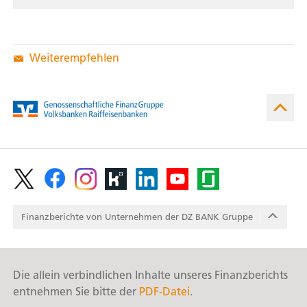
Weiterempfehlen
Footer
/
Finanzberichte von Unter­nehmen der DZ BANK Gruppe
Footer
Social
/
Media
Reports
Die allein verbindlichen Inhalte unseres Finanzberichts
entnehmen Sie bitte der
PDF-Datei
.